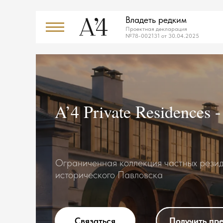
Владеть редким
Проектная декларация
№78-002131 от 30.04.2025
A’4 Private Residences 
Ограниченная коллекция частных рези
исторического Павловска
Связаться
Связаться
Получить пр
Получить пр