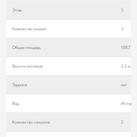
Этаж
3
Количество комнат
3
Общая площадь
108,7 м²
Высота потолков
3,3 м
Teppaca
нет
Вид
Историч
Количество санузлов
2