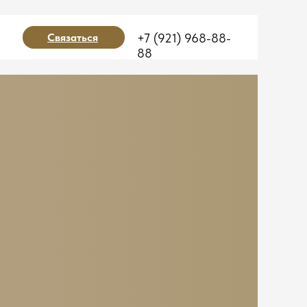
Связаться
+7 (921) 968-88-
88