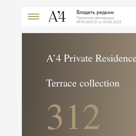
Владеть редким
Проектная декларация
№78-002131 от 30.04.2025
A’4 Private Residenc
Terrace collection
312