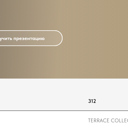
учить презентацию
учить презентацию
312
TERRACE COLLE