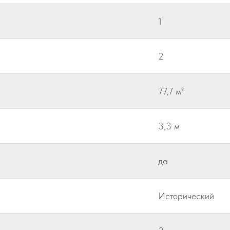
1
2
77,7 м²
3,3 м
да
Исторический