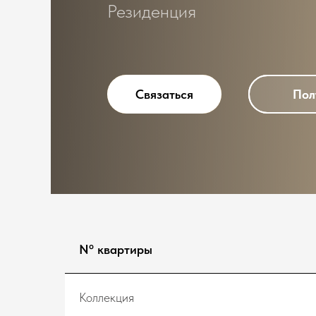
Резиденция
Связаться
Связаться
Пол
Пол
Nº квартиры
Коллекция