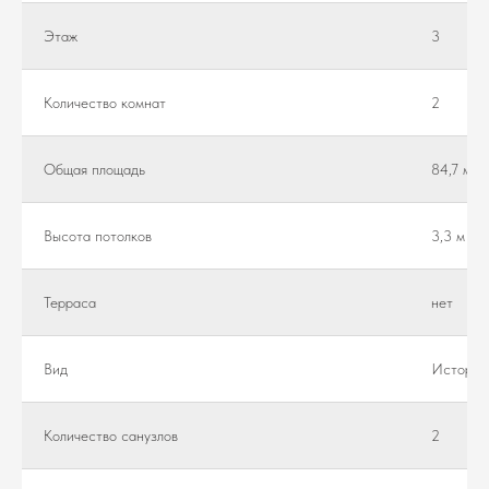
Этаж
3
Количество комнат
2
Общая площадь
84,7 м²
Высота потолков
3,3 м
Teppaca
нет
Вид
Историч
Количество санузлов
2