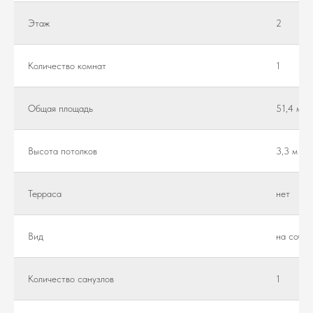
Этаж
2
Количество комнат
1
Общая площадь
51,4 м²
Высота потолков
3,3 м
Teppaca
нет
Вид
на собор
Количество санузлов
1